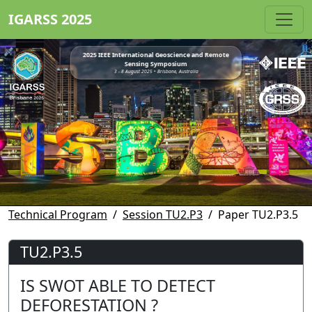
IGARSS 2025
2025 IEEE International Geoscience and Remote
Sensing Symposium
3 - 8 August 2025 • Brisbane, Australia
Technical Program
Session TU2.P3
Paper TU2.P3.5
TU2.P3.5
IS SWOT ABLE TO DETECT
DEFORESTATION ?