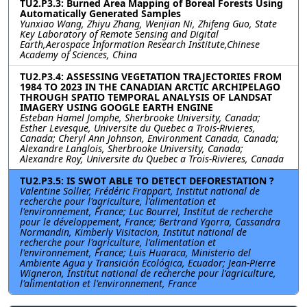
TU2.P3.3: Burned Area Mapping of Boreal Forests Using
Automatically Generated Samples
Yunxiao Wang, Zhiyu Zhang, Wenjian Ni, Zhifeng Guo, State
Key Laboratory of Remote Sensing and Digital
Earth,Aerospace Information Research Institute,Chinese
Academy of Sciences, China
TU2.P3.4: ASSESSING VEGETATION TRAJECTORIES FROM
1984 TO 2023 IN THE CANADIAN ARCTIC ARCHIPELAGO
THROUGH SPATIO TEMPORAL ANALYSIS OF LANDSAT
IMAGERY USING GOOGLE EARTH ENGINE
Esteban Hamel Jomphe, Sherbrooke University, Canada;
Esther Levesque, Universite du Quebec a Trois-Rivieres,
Canada; Cheryl Ann Johnson, Environment Canada, Canada;
Alexandre Langlois, Sherbrooke University, Canada;
Alexandre Roy, Universite du Quebec a Trois-Rivieres, Canada
TU2.P3.5: IS SWOT ABLE TO DETECT DEFORESTATION ?
Valentine Sollier, Frédéric Frappart, Institut national de
recherche pour l'agriculture, l'alimentation et
l'environnement, France; Luc Bourrel, Institut de recherche
pour le développement, France; Bertrand Ygorra, Cassandra
Normandin, Kimberly Visitacion, Institut national de
recherche pour l'agriculture, l'alimentation et
l'environnement, France; Luis Huaraca, Ministerio del
Ambiente Agua y Transición Ecológica, Ecuador; Jean-Pierre
Wigneron, Institut national de recherche pour l'agriculture,
l'alimentation et l'environnement, France